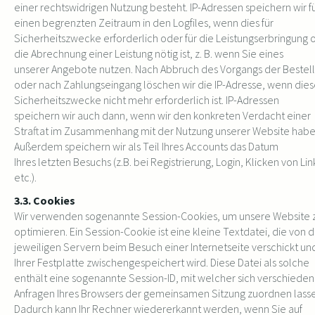
einer rechtswidrigen Nutzung besteht. IP-Adressen speichern wir f
einen begrenzten Zeitraum in den Logfiles, wenn dies für
Sicherheitszwecke erforderlich oder für die Leistungserbringung 
die Abrechnung einer Leistung nötig ist, z. B. wenn Sie eines
unserer Angebote nutzen. Nach Abbruch des Vorgangs der Bestel
oder nach Zahlungseingang löschen wir die IP-Adresse, wenn dies
Sicherheitszwecke nicht mehr erforderlich ist. IP-Adressen
speichern wir auch dann, wenn wir den konkreten Verdacht einer
Straftat im Zusammenhang mit der Nutzung unserer Website habe
Außerdem speichern wir als Teil Ihres Accounts das Datum
Ihres letzten Besuchs (z.B. bei Registrierung, Login, Klicken von Lin
etc.).
3.3. Cookies
Wir verwenden sogenannte Session-Cookies, um unsere Website 
optimieren. Ein Session-Cookie ist eine kleine Textdatei, die von 
jeweiligen Servern beim Besuch einer Internetseite verschickt un
Ihrer Festplatte zwischengespeichert wird. Diese Datei als solche
enthält eine sogenannte Session-ID, mit welcher sich verschiede
Anfragen Ihres Browsers der gemeinsamen Sitzung zuordnen lass
Dadurch kann Ihr Rechner wiedererkannt werden, wenn Sie auf