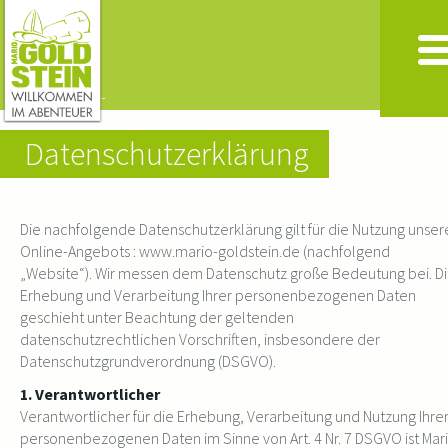
Datenschutzerklärung
Die nachfolgende Datenschutzerklärung gilt für die Nutzung unser
Online-Angebots : www.mario-goldstein.de (nachfolgend
„Website“). Wir messen dem Datenschutz große Bedeutung bei. D
Erhebung und Verarbeitung Ihrer personenbezogenen Daten
geschieht unter Beachtung der geltenden
datenschutzrechtlichen Vorschriften, insbesondere der
Datenschutzgrundverordnung (DSGVO).
1. Verantwortlicher
Verantwortlicher für die Erhebung, Verarbeitung und Nutzung Ihre
personenbezogenen Daten im Sinne von Art. 4 Nr. 7 DSGVO ist Mar