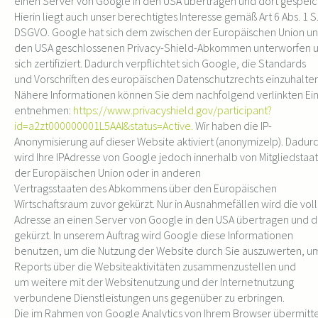
einen Server von Google in den USA übertragen und dort gespeic
Hierin liegt auch unser berechtigtes Interesse gemäß Art 6 Abs. 1 S. 
DSGVO. Google hat sich dem zwischen der Europäischen Union u
den USA geschlossenen Privacy-Shield-Abkommen unterworfen 
sich zertifiziert. Dadurch verpflichtet sich Google, die Standards
und Vorschriften des europäischen Datenschutzrechts einzuhalten
Nähere Informationen können Sie dem nachfolgend verlinkten Ein
entnehmen:
https://www.privacyshield.gov/participant?
id=a2zt000000001L5AAI&status=Active.
Wir haben die IP-
Anonymisierung auf dieser Website aktiviert (anonymizeIp). Dadur
wird Ihre IPAdresse von Google jedoch innerhalb von Mitgliedstaa
der Europäischen Union oder in anderen
Vertragsstaaten des Abkommens über den Europäischen
Wirtschaftsraum zuvor gekürzt. Nur in Ausnahmefällen wird die voll
Adresse an einen Server von Google in den USA übertragen und d
gekürzt. In unserem Auftrag wird Google diese Informationen
benutzen, um die Nutzung der Website durch Sie auszuwerten, u
Reports über die Websiteaktivitäten zusammenzustellen und
um weitere mit der Websitenutzung und der Internetnutzung
verbundene Dienstleistungen uns gegenüber zu erbringen.
Die im Rahmen von Google Analytics von Ihrem Browser übermitt