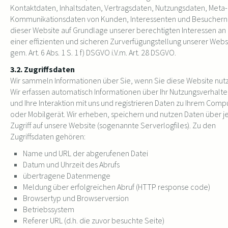
Kontaktdaten, Inhaltsdaten, Vertragsdaten, Nutzungsdaten, Meta-
Kommunikationsdaten von Kunden, Interessenten und Besuchern
dieser Website auf Grundlage unserer berechtigten Interessen an
einer effizienten und sicheren Zurverfügungstellung unserer Webs
gem. Art. 6 Abs. 1 S. 1 f) DSGVO i.V.m. Art. 28 DSGVO.
3.2. Zugriffsdaten
Wir sammeln Informationen über Sie, wenn Sie diese Website nut
Wir erfassen automatisch Informationen über Ihr Nutzungsverhalt
und Ihre Interaktion mit uns und registrieren Daten zu Ihrem Comp
oder Mobilgerät. Wir erheben, speichern und nutzen Daten über 
Zugriff auf unsere Website (sogenannte Serverlogfiles). Zu den
Zugriffsdaten gehören:
Name und URL der abgerufenen Datei
Datum und Uhrzeit des Abrufs
übertragene Datenmenge
Meldung über erfolgreichen Abruf (HTTP response code)
Browsertyp und Browserversion
Betriebssystem
Referer URL (d.h. die zuvor besuchte Seite)