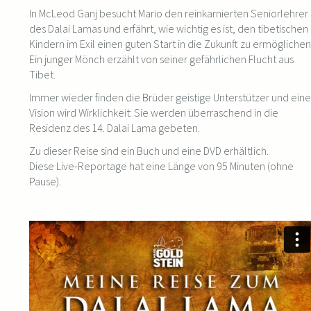
In McLeod Ganj besucht Mario den reinkarnierten Seniorlehrer
des Dalai Lamas und erfährt, wie wichtig es ist, den tibetischen
Kindern im Exil einen guten Start in die Zukunft zu ermöglichen
Ein junger Mönch erzählt von seiner gefährlichen Flucht aus
Tibet.
Immer wieder finden die Brüder geistige Unterstützer und eine
Vision wird Wirklichkeit: Sie werden überraschend in die
Residenz des 14. Dalai Lama gebeten.
Zu dieser Reise sind ein Buch und eine DVD erhältlich.
Diese Live-Reportage hat eine Länge von 95 Minuten (ohne
Pause).