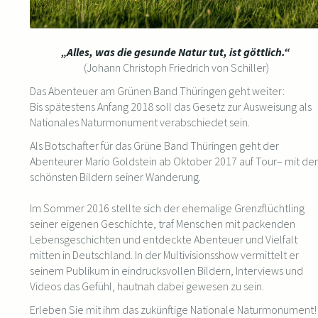
„Alles, was die gesunde Natur tut, ist göttlich.
“
(Johann Christoph Friedrich von Schiller)
D
as Abenteuer am Grünen Band Thüringen geht weiter:
Bis spätestens Anfang 2018 soll das Gesetz zur Ausweisung als
Nationales Naturmonument verabschiedet sein.
Als Botschafter für das Grüne Band Thüringen geht der
Abenteurer Mario Goldstein ab Oktober 2017 auf Tour– mit de
schönsten Bildern seiner Wanderung.
Im Sommer 2016 stellte sich der ehemalige Grenzflüchtling
seiner eigenen Geschichte, traf Menschen mit packenden
Lebens­geschichten und entdeckte Abenteuer und Vielfalt
mitten in Deutschland. In der Multivisionsshow vermittelt er
seinem Publikum in eindrucksvollen Bildern, Interviews und
Videos das Gefühl, hautnah dabei gewesen zu sein.
Erleben Sie mit ihm das zukünftige Nationale Naturmonument