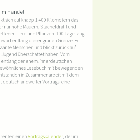
 im Handel
t sich auf knapp 1.400 Kilometern das
her nur hohe Mauern, Stacheldraht und
eltener Tiere und Pflanzen. 100 Tage lang
wart entlang dieser grünen Grenze. Er
essante Menschen und blickt zurück auf
ne Jugend überschattet haben. Vom
ß entlang der ehem. innerdeutschen
rgewöhnliches Lesebuch mit bewegenden
Entstanden in Zusammenarbeit mit dem
it deutschlandweiter Vortragsreihe
ferenten einen
Vortragskalender
, der im