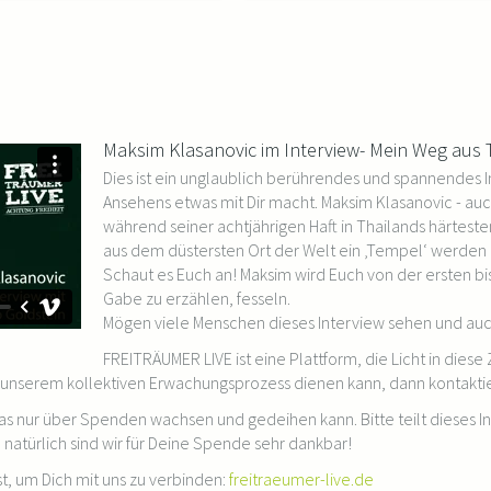
Maksim Klasanovic im Interview- Mein Weg aus 
Dies ist ein unglaublich berührendes und spannendes 
Ansehens etwas mit Dir macht. Maksim Klasanovic - auch
während seiner achtjährigen Haft in Thailands härteste
aus dem düstersten Ort der Welt ein ‚Tempel‘ werden 
Schaut es Euch an! Maksim wird Euch von der ersten bis
Gabe zu erzählen, fesseln.
Mögen viele Menschen dieses Interview sehen und au
FREITRÄUMER LIVE ist eine Plattform, die Licht in diese
unserem kollektiven Erwachungsprozess dienen kann, dann kontaktie
das nur über Spenden wachsen und gedeihen kann. Bitte teilt dieses In
natürlich sind wir für Deine Spende sehr dankbar!
st, um Dich mit uns zu verbinden:
freitraeumer-live.de