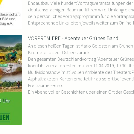
Endausbau viele hundert Vortragsveranstaltungen der
deutschsprachigen Raum aufführen wird. Umfangreich
sein persönliches Vortragsprogramm für die Vortrags
Entsprechende Links leiten jeweils weiter zum Online-
VORPREMIERE - Abenteuer Grünes Band
An diesen heißen Tagen ist Mario Goldstein am Grünen
Kilometer bis zur Ostsee zurück.
Den gesamten Deutschlandvortrag "Abenteuer Grünes B
könnt ihr zum allerersten mal am 11.04.2019, 19.30 Uh
Multivisionsshow im stilvollen Ambiente des Theaters P
Asphaltraketen. Karten erhaltet ihr ab sofort bei event
Freiträumer-Büro.
Ein Abend voller Geschichten über einen Ort der Gesch