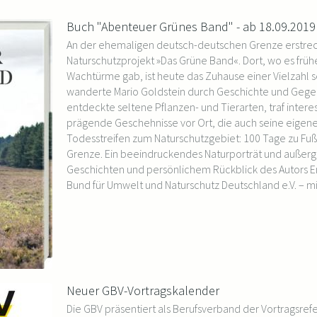
Buch "Abenteuer Grünes Band" - ab 18.09.2019
An der ehemaligen deutsch-deutschen Grenze erstreck
Naturschutzprojekt »Das Grüne Band«. Dort, wo es frü
Wachtürme gab, ist heute das Zuhause einer Vielzahl s
wanderte Mario Goldstein durch Geschichte und Gegen
entdeckte seltene Pflanzen- und Tierarten, traf inter
prägende Geschehnisse vor Ort, die auch seine eige
Todesstreifen zum Naturschutzgebiet: 100 Tage zu Fu
Grenze. Ein beeindruckendes Naturporträt und auße
Geschichten und persönlichem Rückblick des Autors 
Bund für Umwelt und Naturschutz Deutschland e.V. – m
Neuer GBV-Vortragskalender
Die GBV präsentiert als Berufsverband der Vortragsre