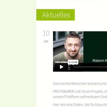
Aktuelles
10
Jan
Geschichte Menschen berührt und 
FREITRÄUMER LIVE ist ein Projekt, 
unsere Plattform aufmerksam! Und 
Hier sind alle Daten, die Du brauch